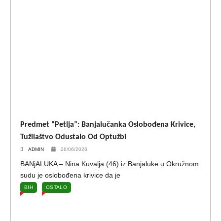
Predmet “Petlja”: Banjalučanka Oslobođena Krivice,
Tužilaštvo Odustalo Od Optužbi
ADMIN
26/06/2026
BANjALUKA – Nina Kuvalja (46) iz Banjaluke u Okružnom
sudu je oslobođena krivice da je
BIH
OSTALO