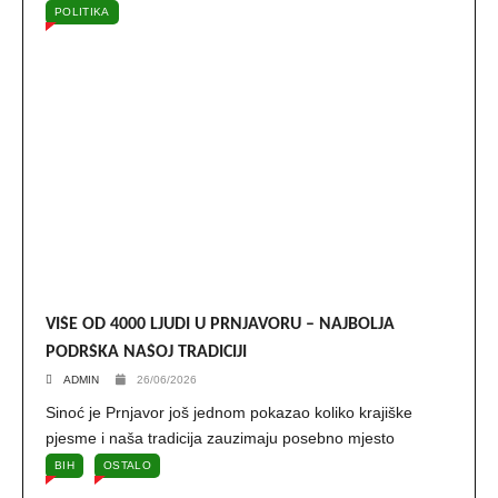
POLITIKA
VIŠE OD 4000 LJUDI U PRNJAVORU – NAJBOLJA
PODRŠKA NAŠOJ TRADICIJI
ADMIN
26/06/2026
Sinoć je Prnjavor još jednom pokazao koliko krajiške
pjesme i naša tradicija zauzimaju posebno mjesto
BIH
OSTALO