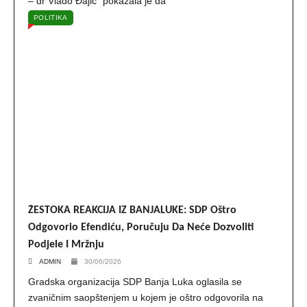
– dr Vlado Đajić“ pokazala je da
POLITIKA
ŽESTOKA REAKCIJA IZ BANJALUKE: SDP Oštro
Odgovorio Efendiću, Poručuju Da Neće Dozvoliti
Podjele I Mržnju
ADMIN
30/06/2026
Gradska organizacija SDP Banja Luka oglasila se
zvaničnim saopštenjem u kojem je oštro odgovorila na