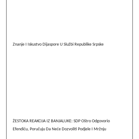
Znanje I Iskustvo Dijaspore U Službi Republike Srpske
ŽESTOKA REAKCIJA IZ BANJALUKE: SDP Oštro Odgovorio
Efendiću, Poručuju Da Neće Dozvoliti Podjele I Mržnju