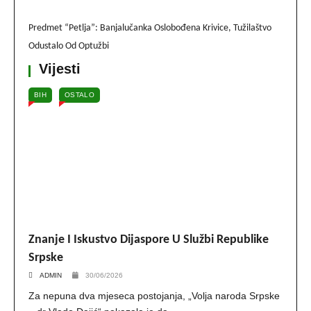
Predmet “Petlja”: Banjalučanka Oslobođena Krivice, Tužilaštvo
Odustalo Od Optužbi
Vijesti
BIH
OSTALO
Znanje I Iskustvo Dijaspore U Službi Republike
Srpske
ADMIN
30/06/2026
Za nepuna dva mjeseca postojanja, „Volja naroda Srpske