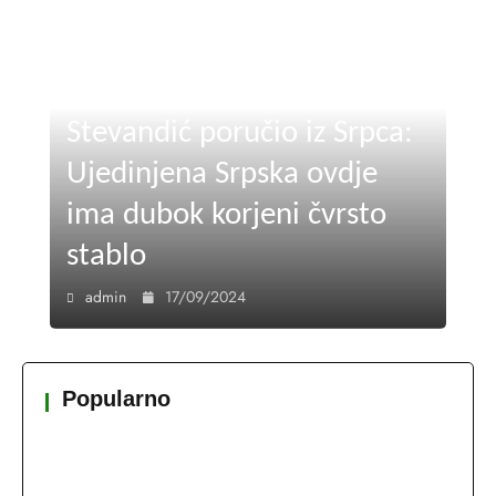
Stevandić poručio iz Srpca:
Ujedinjena Srpska ovdje
ima dubok korjeni čvrsto
stablo
admin
17/09/2024
Popularno