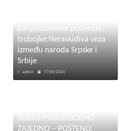
Ujedinjena Srpska
Banjalučanima podijelila
trobojke:Neraskidiva veza
između naroda Srpske i
Srbije
admin
17/09/2024
ŠOBOT:POBIJEDIĆEMO
ZAJEDNO – POŠTENO,