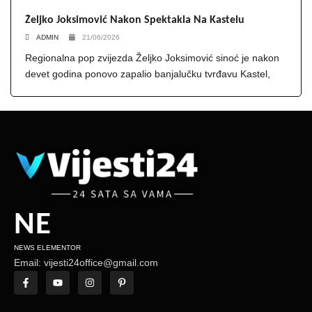
Željko Joksimović Nakon Spektakla Na Kastelu
ADMIN
21/06/2026
Regionalna pop zvijezda Željko Joksimović sinoć je nakon
devet godina ponovo zapalio banjalučku tvrđavu Kastel,
NE
NEWS ELEMENTOR
Email: vijesti24office@gmail.com