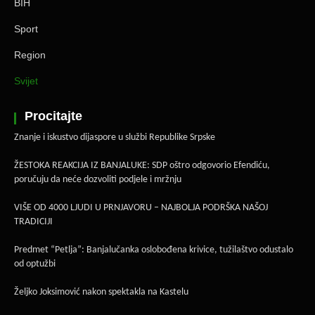
BIH
Sport
Region
Svijet
Procitajte
Znanje i iskustvo dijaspore u službi Republike Srpske
ŽESTOKA REAKCIJA IZ BANJALUKE: SDP oštro odgovorio Efendiću,
poručuju da neće dozvoliti podjele i mržnju
VIŠE OD 4000 LJUDI U PRNJAVORU – NAJBOLJA PODRŠKA NAŠOJ
TRADICIJI
Predmet “Petlja”: Banjalučanka oslobođena krivice, tužilaštvo odustalo
od optužbi
Željko Joksimović nakon spektakla na Kastelu