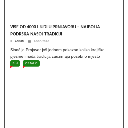
VIŠE OD 4000 LJUDI U PRNJAVORU – NAJBOLJA
PODRŠKA NAŠOJ TRADICIJI
ADMIN
26/06/2026
Sinoć je Prnjavor još jednom pokazao koliko krajiške
pjesme i naša tradicija zauzimaju posebno mjesto
BIH
OSTALO