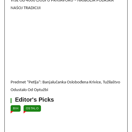
VIŠE OD 4000 LJUDI U PRNJAVORU – NAJBOLJA PODRŠKA
NAŠOJ TRADICIJI
Predmet “Petlja”: Banjalučanka Oslobođena Krivice, Tužilaštvo
Odustalo Od Optužbi
Editor's Picks
BIH
OSTALO