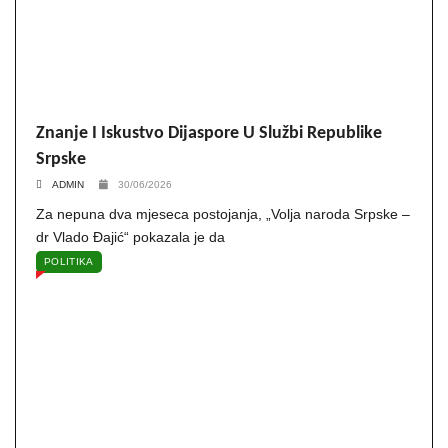
Znanje I Iskustvo Dijaspore U Službi Republike
Srpske
ADMIN
30/06/2026
Za nepuna dva mjeseca postojanja, „Volja naroda Srpske –
dr Vlado Đajić“ pokazala je da
POLITIKA