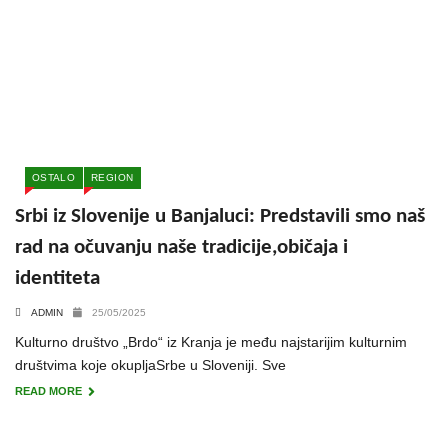
OSTALO
REGION
Srbi iz Slovenije u Banjaluci: Predstavili smo naš
rad na očuvanju naše tradicije,običaja i
identiteta
ADMIN
25/05/2025
Kulturno društvo „Brdo“ iz Kranja je među najstarijim kulturnim
društvima koje okupljaSrbe u Sloveniji. Sve
READ MORE