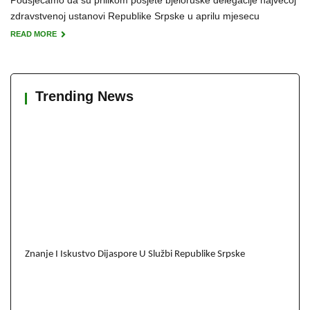
Podsjećamo da su prilikom posjete bjeloruske delegacije najvećoj
zdravstvenoj ustanovi Republike Srpske u aprilu mjesecu
READ MORE
Trending News
Znanje I Iskustvo Dijaspore U Službi Republike Srpske