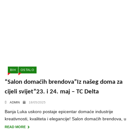
BIH
OSTALO
“Salon domaćih brendova”Iz našeg doma za
cijeli svijet”23. i 24. maj – TC Delta
ADMIN
18/05/2025
Banja Luka uskoro postaje epicentar domaće industrije
kreativnosti, kvaliteta i elegancije! Salon domaćih brendova, u
READ MORE