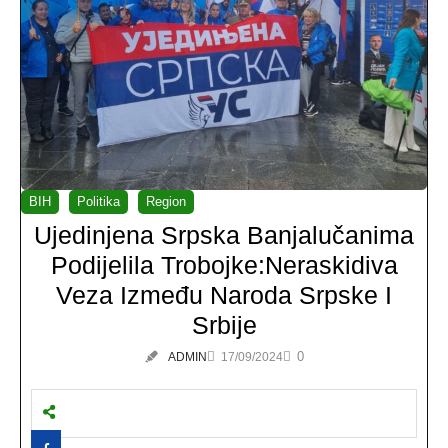
BIH
Politika
Region
Ujedinjena Srpska Banjalučanima
Podijelila Trobojke:Neraskidiva
Veza Između Naroda Srpske I
Srbije
0
ADMIN
17/09/2024