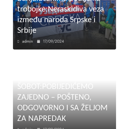
trobojke:Neraskidiva veza
između naroda Srpske i
Srbije
admin
17/09/2024
ŠOBOT:POBIJEDIĆEMO
ZAJEDNO – POŠTENO,
ODGOVORNO I SA ŽELJOM
ZA NAPREDAK