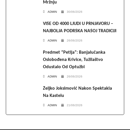
Mržnju
ADMIN
30/06/2026
VIŠE OD 4000 LJUDI U PRNJAVORU –
NAJBOLJA PODRŠKA NAŠOJ TRADICIJI
ADMIN
26/06/2026
Predmet “Petlja”: Banjalučanka
Oslobođena Krivice, Tužilaštvo
Odustalo Od Optužbi
ADMIN
26/06/2026
Željko Joksimović Nakon Spektakla
Na Kastelu
ADMIN
21/06/2026