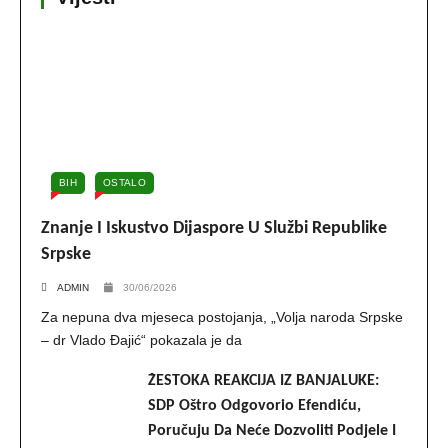
BIH
OSTALO
Znanje I Iskustvo Dijaspore U Službi Republike
Srpske
ADMIN
30/06/2026
Za nepuna dva mjeseca postojanja, „Volja naroda Srpske
– dr Vlado Đajić“ pokazala je da
ŽESTOKA REAKCIJA IZ BANJALUKE:
SDP Oštro Odgovorio Efendiću,
Poručuju Da Neće Dozvoliti Podjele I