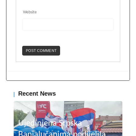
Website
Recent News
Ujedinjena Srpska
Banjalučanima podijelila