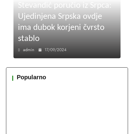
Stevandić poručio iz Srpca:
Ujedinjena Srpska ovdje
ima dubok korjeni čvrsto
stablo
admin
17/09/2024
Popularno