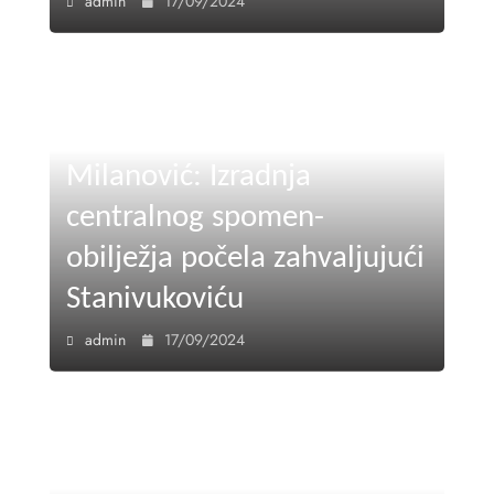
admin
17/09/2024
Milanović: Izradnja
centralnog spomen-
obilježja počela zahvaljujući
Stanivukoviću
admin
17/09/2024