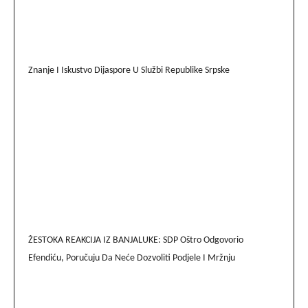
Znanje I Iskustvo Dijaspore U Službi Republike Srpske
ŽESTOKA REAKCIJA IZ BANJALUKE: SDP Oštro Odgovorio
Efendiću, Poručuju Da Neće Dozvoliti Podjele I Mržnju