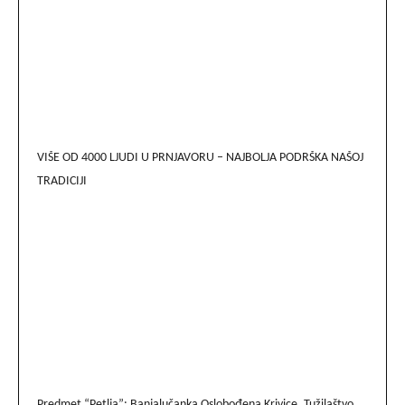
VIŠE OD 4000 LJUDI U PRNJAVORU – NAJBOLJA PODRŠKA NAŠOJ
TRADICIJI
Predmet “Petlja”: Banjalučanka Oslobođena Krivice, Tužilaštvo