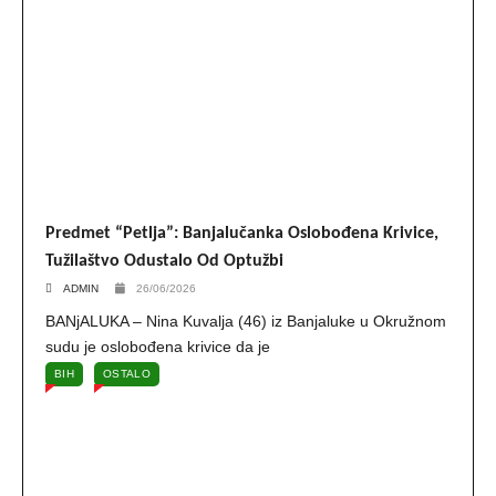
Predmet “Petlja”: Banjalučanka Oslobođena Krivice,
Tužilaštvo Odustalo Od Optužbi
ADMIN
26/06/2026
BANjALUKA – Nina Kuvalja (46) iz Banjaluke u Okružnom
sudu je oslobođena krivice da je
BIH
OSTALO