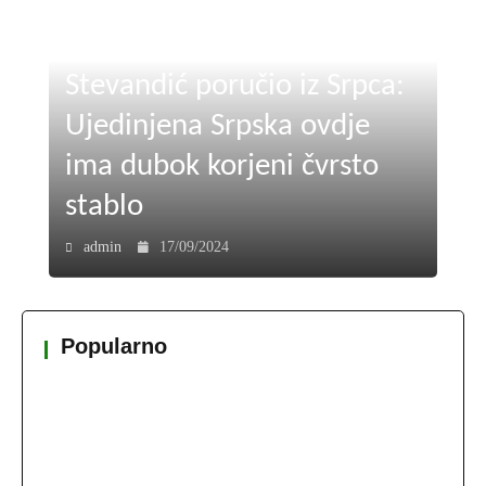
Stevandić poručio iz Srpca:
Ujedinjena Srpska ovdje
ima dubok korjeni čvrsto
stablo
admin
17/09/2024
Popularno