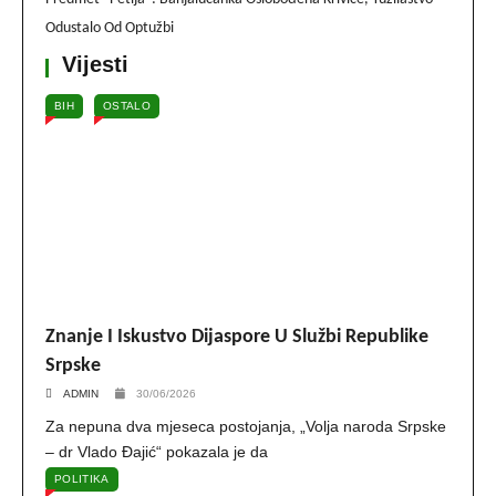
Odustalo Od Optužbi
Vijesti
BIH
OSTALO
Znanje I Iskustvo Dijaspore U Službi Republike
Srpske
ADMIN
30/06/2026
Za nepuna dva mjeseca postojanja, „Volja naroda Srpske
– dr Vlado Đajić“ pokazala je da
POLITIKA