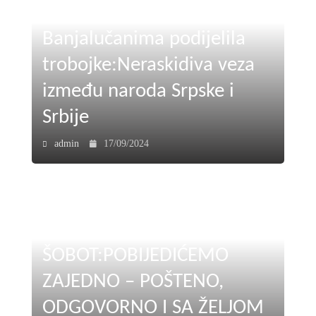
Ujedinjena Srpska
Banjalučanima podijelila
trobojke:Neraskidiva veza
između naroda Srpske i
Srbije
admin
17/09/2024
ŠOBOT:POBIJEDIĆEMO
ZAJEDNO – POŠTENO,
ODGOVORNO I SA ŽELJOM