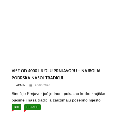
VIŠE OD 4000 LJUDI U PRNJAVORU – NAJBOLJA
PODRŠKA NAŠOJ TRADICIJI
ADMIN
26/06/2026
Sinoć je Prnjavor još jednom pokazao koliko krajiške
pjesme i naša tradicija zauzimaju posebno mjesto
BIH
OSTALO