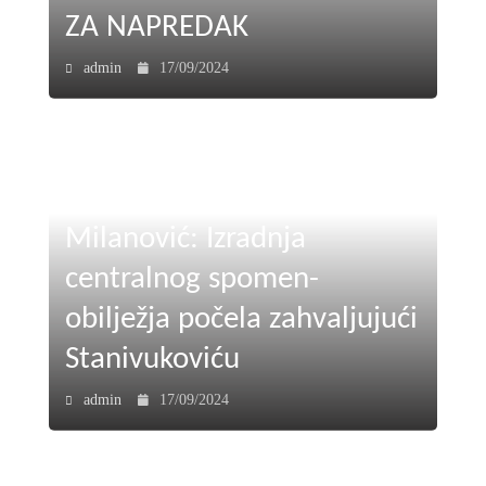
ZA NAPREDAK
admin
17/09/2024
Milanović: Izradnja
centralnog spomen-
obilježja počela zahvaljujući
Stanivukoviću
admin
17/09/2024