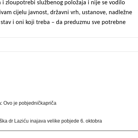
a i zloupotrebi službenog položaja i nije se vodilo
vam cijelu javnost, državni vrh, ustanove, nadležne
 stav i oni koji treba – da preduzmu sve potrebne
a: Ovo je pobjedničkapriča
rška dr Laziću inajava velike pobjede 6. oktobra