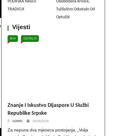
PODRŠKA NAŠOJ
Oslobođena Krivice,
TRADICIJI
Tužilaštvo Odustalo Od
Optužbi
o
Vijesti
BIH
OSTALO
Znanje I Iskustvo Dijaspore U Službi
Republike Srpske
ADMIN
30/06/2026
Za nepuna dva mjeseca postojanja, „Volja