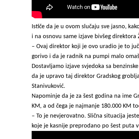
Ističe da je u ovom slučaju sve jasno, kak
i na osnovu same izjave bivšeg direktora 
– Ovaj direktor koji je ovo uradio je to ju
gorivo i da je radnik na pumpi malo omašio
Dostavljamo izjave svjedoka sa benzinske p
da je upravo taj direktor Gradskog groblja
Stanivuković.
Napominje da je za šest godina na ime G
KM, a od čega je najmanje 180.000 KM to
– To je nevjerovatno. Slična situacija je
koje je kasnije preprodano po šest puta ve