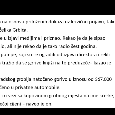
o na osnovu priloženih dokaza uz krivičnu prijavu, tak
Željka Grbića.
če u izjavi medijima i priznao. Rekao je da je sipao
, ali nije rekao da je tako radio šest godina.
umpe, koji su se ogradili od izjava direktora i rekli
 tražio da se gorivo knjiži na to preduzeće– kazao je
radskog groblja natočeno gorivo u iznosu od 367.000
čeno u privatne automobile.
ste i u vezi sa kupovinom grobnog mjesta na ime kćerke,
ćoj cijeni – naveo je on.