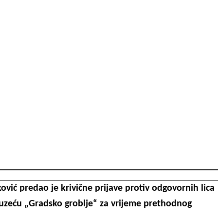
vić predao je krivične prijave protiv odgovornih lica
duzeću „Gradsko groblje“ za vrijeme prethodnog