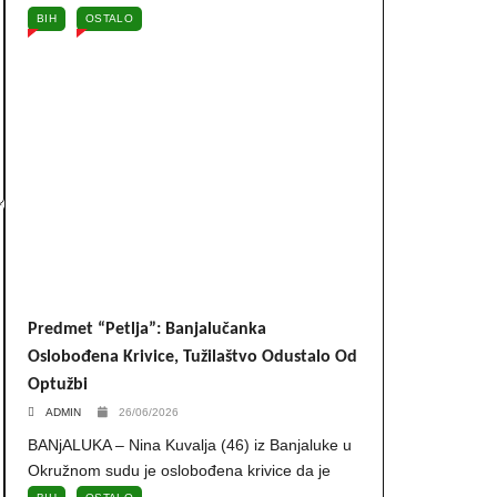
BIH
OSTALO
Predmet “Petlja”: Banjalučanka
Oslobođena Krivice, Tužilaštvo Odustalo Od
Optužbi
ADMIN
26/06/2026
BANjALUKA – Nina Kuvalja (46) iz Banjaluke u
Okružnom sudu je oslobođena krivice da je