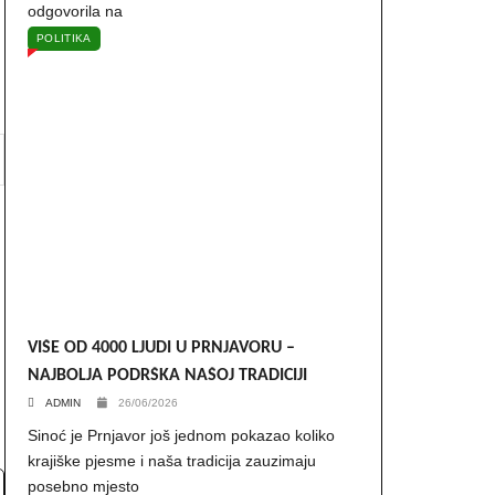
odgovorila na
POLITIKA
VIŠE OD 4000 LJUDI U PRNJAVORU –
NAJBOLJA PODRŠKA NAŠOJ TRADICIJI
ADMIN
26/06/2026
Sinoć je Prnjavor još jednom pokazao koliko
krajiške pjesme i naša tradicija zauzimaju
posebno mjesto