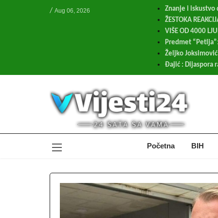
Znanje i iskustvo
/
Aug 06, 2026
ŽESTOKA REAKCIJA 
VIŠE OD 4000 LJ
Predmet “Petlja”:
Željko Joksimović
Đajić : Dijaspora 
Početna
BIH