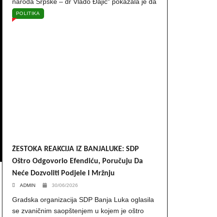
naroda Srpske – dr Vlado Đajić“ pokazala je da
POLITIKA
ŽESTOKA REAKCIJA IZ BANJALUKE: SDP
Oštro Odgovorio Efendiću, Poručuju Da
Neće Dozvoliti Podjele I Mržnju
ADMIN
30/06/2026
Gradska organizacija SDP Banja Luka oglasila
se zvaničnim saopštenjem u kojem je oštro