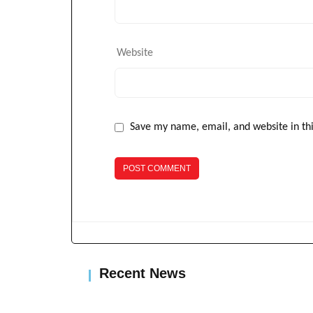
Website
Save my name, email, and website in th
Ujedinjena Srpska
Banjalučanima
Recent News
podijelila