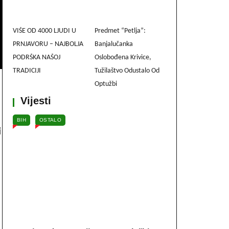
VIŠE OD 4000 LJUDI U
Predmet “Petlja”:
PRNJAVORU – NAJBOLJA
Banjalučanka
PODRŠKA NAŠOJ
Oslobođena Krivice,
TRADICIJI
Tužilaštvo Odustalo Od
Optužbi
Vijesti
BIH
OSTALO
i