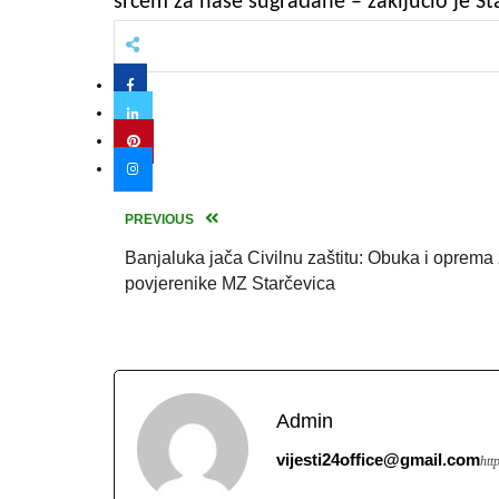
srcem za naše sugrađane – zaključio je St
PREVIOUS
Banjaluka jača Civilnu zaštitu: Obuka i oprema
povjerenike MZ Starčevica
Admin
vijesti24office@gmail.com
htt