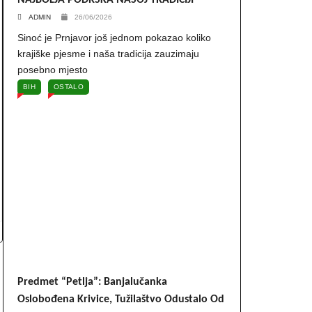
NAJBOLJA PODRŠKA NAŠOJ TRADICIJI
ADMIN
26/06/2026
Sinoć je Prnjavor još jednom pokazao koliko
krajiške pjesme i naša tradicija zauzimaju
posebno mjesto
BIH
OSTALO
Predmet “Petlja”: Banjalučanka
Oslobođena Krivice, Tužilaštvo Odustalo Od