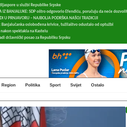
 dijaspore u službi Republike Srpske
IZ BANJALUKE: SDP oštro odgovorio Efendiću, poručuju da neće dozvolit
UDI U PRNJAVORU – NAJBOLJA PODRŠKA NAŠOJ TRADICIJI
 Banjalučanka oslobođena krivice, tužilaštvo odustalo od optužbi
 nakon spektakla na Kastelu
radi državnički posao za Republiku Srpsku
Region
Politika
Sport
Svijet
Ostalo