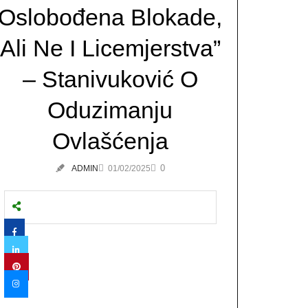
Oslobođena Blokade,
Ali Ne I Licemjerstva”
– Stanivuković O
Oduzimanju
Ovlašćenja
0
ADMIN
01/02/2025