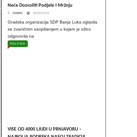
Neće Dozvoliti Podjele I Mržnju
ADMIN
30/06/2026
Gradska organizacija SDP Banja Luka oglasila
se zvaničnim saopštenjem u kojem je oštro
odgovorila na
POLITIKA
VIŠE OD 4000 LJUDI U PRNJAVORU –