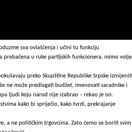
duzme sva ovlašćenja i učini tu funkciju
la prebačena u ruke partijskih funkcionera, mimo volje
okušavaju preko Skupštine Republike Srpske izmijenit
iše ne može predlagati budžet, imenovati saradnike i
pa ljudi koju narod nije izabrao – rekao je on.
vima kako bi spriječio, kako tvrdi, prekrajanje
ve, a ne političkim trgovcima. Zato ćemo se boriti svim