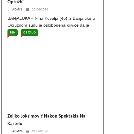
Optužbi
ADMIN
26/06/2026
BANjALUKA – Nina Kuvalja (46) iz Banjaluke u
Okružnom sudu je oslobođena krivice da je
BIH
OSTALO
Željko Joksimović Nakon Spektakla Na
Kastelu
ADMIN
21/06/2026