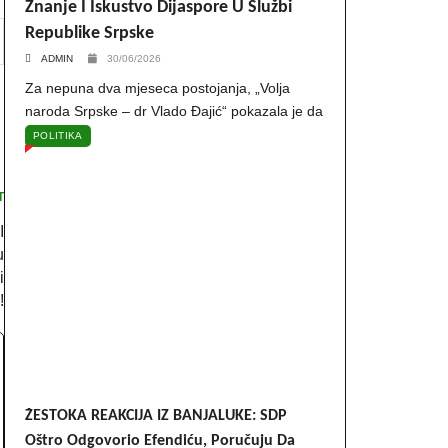
Znanje I Iskustvo Dijaspore U Službi
Republike Srpske
ADMIN
30/06/2026
Za nepuna dva mjeseca postojanja, „Volja
naroda Srpske – dr Vlado Đajić“ pokazala je da
POLITIKA
T
I
u
i
!
ŽESTOKA REAKCIJA IZ BANJALUKE: SDP
Oštro Odgovorio Efendiću, Poručuju Da