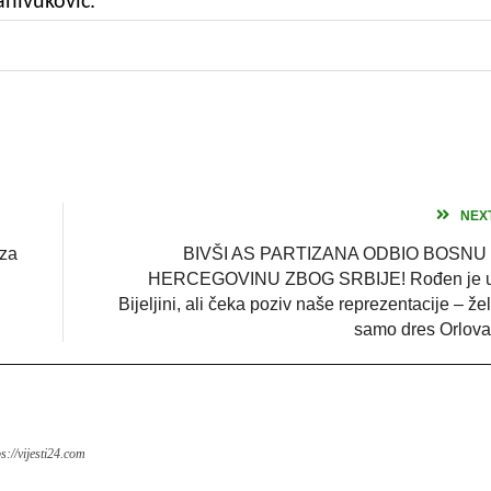
anivuković.
NEX
 za
BIVŠI AS PARTIZANA ODBIO BOSNU 
HERCEGOVINU ZBOG SRBIJE! Rođen je 
Bijeljini, ali čeka poziv naše reprezentacije – žel
samo dres Orlova
ps://vijesti24.com