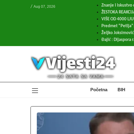
Znanje i iskustvo
/
Aug 07, 2026
ŽESTOKA REAKCIJA 
VIŠE OD 4000 LJ
Predmet “Petlja”:
Željko Joksimović
Đajić : Dijaspora 
Početna
BIH