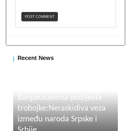
Recent News
Ujedinjena Srpska
Banjalučanima podijelila
trobojke:Neraskidiva veza
između naroda Srpske i
Srbije