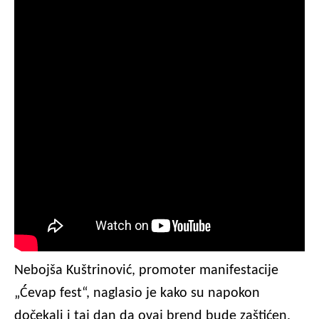
Nebojša Kuštrinović, promoter manifestacije
„Ćevap fest“, naglasio je kako su napokon
dočekali i taj dan da ovaj brend bude zaštićen,