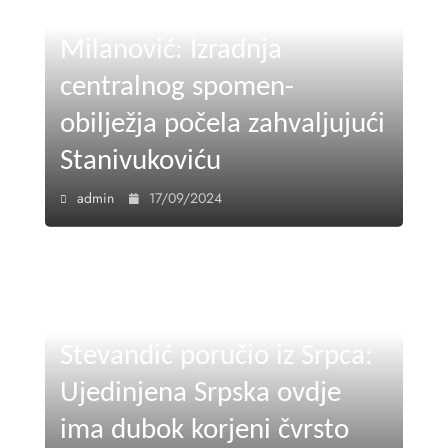
Milanović: Izradnja
centralnog spomen-
obilježja počela zahvaljujući
Stanivukoviću
admin
17/09/2024
Stevandić poručio iz Srpca:
Ujedinjena Srpska ovdje
ima dubok korjeni čvrsto