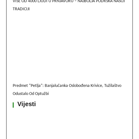
VIŠE OD 4000 LJUDI U PRNJAVORU – NAJBOLJA PODRŠKA NAŠOJ
TRADICIJI
Predmet “Petlja”: Banjalučanka Oslobođena Krivice, Tužilaštvo
Odustalo Od Optužbi
Vijesti