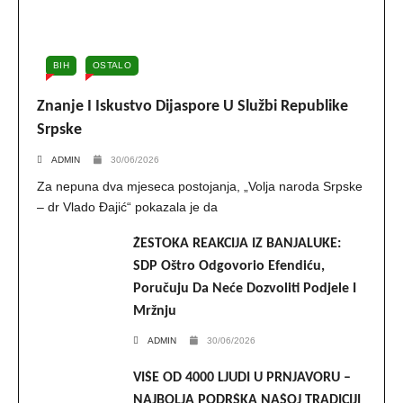
BIH
OSTALO
Znanje I Iskustvo Dijaspore U Službi Republike
Srpske
ADMIN
30/06/2026
Za nepuna dva mjeseca postojanja, „Volja naroda Srpske
– dr Vlado Đajić“ pokazala je da
ŽESTOKA REAKCIJA IZ BANJALUKE:
SDP Oštro Odgovorio Efendiću,
Poručuju Da Neće Dozvoliti Podjele I
Mržnju
ADMIN
30/06/2026
VIŠE OD 4000 LJUDI U PRNJAVORU –
NAJBOLJA PODRŠKA NAŠOJ TRADICIJI